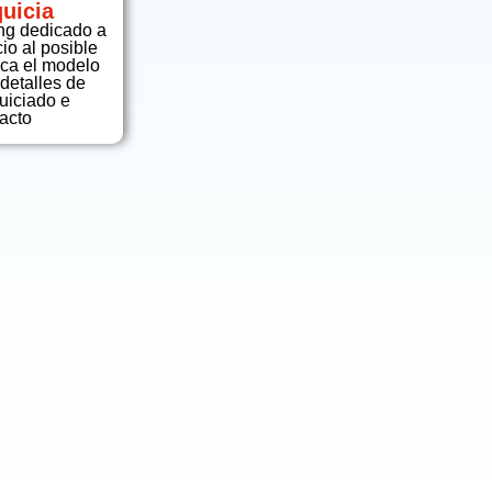
uicia
ng dedicado a
o al posible
ica el modelo
 detalles de
quiciado e
acto