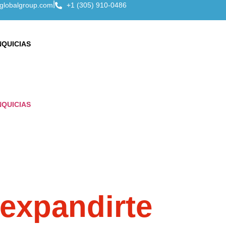
|
globalgroup.com
+1 (305) 910-0486
NQUICIAS
NQUICIAS
 negocio exitos
expandirte
sin a