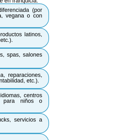
 en franquicia:
iferenciada (por
ca, vegana o con
roductos latinos,
etc.).
as, spas, salones
za, reparaciones,
tabilidad, etc.).
idiomas, centros
es para niños o
cks, servicios a