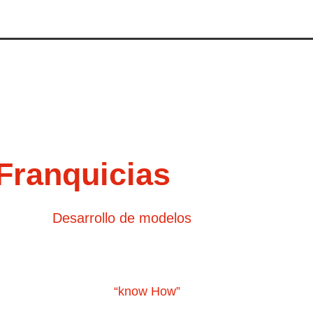
do a muchos
expandirse bajo e
Franquicias
tos en el
Desarrollo de modelos
de expansión bajo 
Franquicias.
sión de su negocio al formato de franquicia. El proyecto
ntrolado, su marca y
“know How”
, el cual abarca la terce
rcas y el uso de un concepto en un territorio determinad