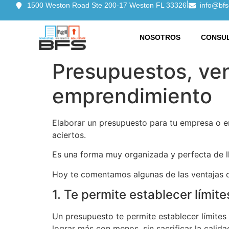
|
1500 Weston Road Ste 200-17 Weston FL 33326
info@bfs
NOSOTROS
CONSUL
Presupuestos, ven
emprendimiento
Elaborar un presupuesto para tu empresa o em
aciertos.
Es una forma muy organizada y perfecta de ll
Hoy te comentamos algunas de las ventajas d
1. Te permite establecer límit
Un presupuesto te permite establecer límites
lograr más con menos, sin sacrificar la calida