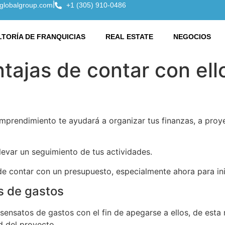
|
globalgroup.com
+1 (305) 910-0486
TORÍA DE FRANQUICIAS
REAL ESTATE
NEGOCIOS
tajas de contar con ell
prendimiento te ayudará a organizar tus finanzas, a proyec
evar un seguimiento de tus actividades.
e contar con un presupuesto, especialmente ahora para in
es de gastos
 sensatos de gastos con el fin de apegarse a ellos, de est
d del proyecto.