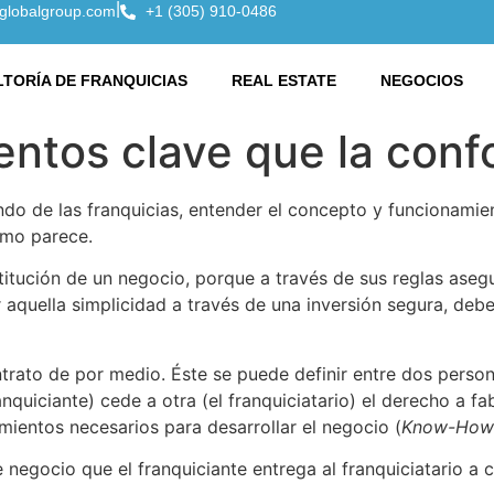
|
globalgroup.com
+1 (305) 910-0486
TORÍA DE FRANQUICIAS
REAL ESTATE
NEGOCIOS
entos clave que la con
ndo de las franquicias, entender el concepto y funcionami
omo parece.
stitución de un negocio, porque a través de sus reglas ase
aquella simplicidad a través de una inversión segura, deb
rato de por medio. Éste se puede definir entre dos person
nquiciante) cede a otra (el franquiciatario) el derecho a fab
mientos necesarios para desarrollar el negocio (
Know-How
 negocio que el franquiciante entrega al franquiciatario