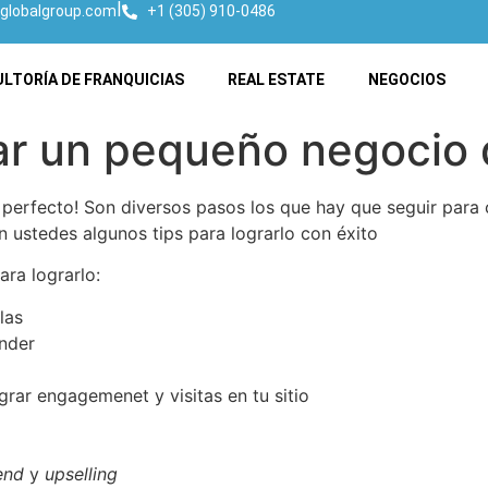
|
globalgroup.com
+1 (305) 910-0486
LTORÍA DE FRANQUICIAS
REAL ESTATE
NEGOCIOS
iar un pequeño negocio d
es perfecto! Son diversos pasos los que hay que seguir pa
 ustedes algunos tips para lograrlo con éxito
ra lograrlo:
las
ender
grar engagemenet y visitas en tu sitio
end
y
upselling