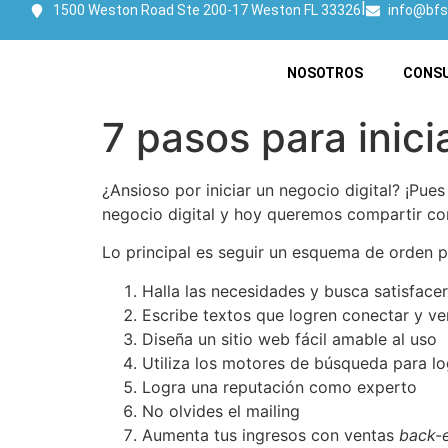
|
1500 Weston Road Ste 200-17 Weston FL 33326
info@bfs
NOSOTROS
CONSU
7 pasos para inic
¿Ansioso por iniciar un negocio digital? ¡Pu
negocio digital y hoy queremos compartir con
Lo principal es seguir un esquema de orden pa
Halla las necesidades y busca satisfacer
Escribe textos que logren conectar y v
Diseña un sitio web fácil amable al uso
Utiliza los motores de búsqueda para lo
Logra una reputación como experto
No olvides el mailing
Aumenta tus ingresos con ventas
back-